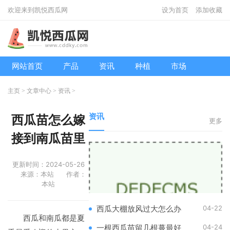
欢迎来到凯悦西瓜网
设为首页
添加收藏
网站首页
产品
资讯
种植
市场
主页
>
文章中心
>
资讯
>
资讯
西瓜苗怎么嫁
更多
接到南瓜苗里
更新时间：2024-05-26
来源：本站
作者：
本站
04-22
西瓜大棚放风过大怎么办
西瓜和南瓜都是夏
04-24
一根西瓜苗留几根蔓最好