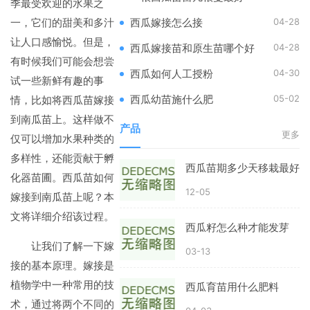
季最受欢迎的水果之
一，它们的甜美和多汁
04-28
西瓜嫁接怎么接
让人口感愉悦。但是，
04-28
西瓜嫁接苗和原生苗哪个好
有时候我们可能会想尝
04-30
西瓜如何人工授粉
试一些新鲜有趣的事
05-02
情，比如将西瓜苗嫁接
西瓜幼苗施什么肥
到南瓜苗上。这样做不
产品
更多
仅可以增加水果种类的
多样性，还能贡献于孵
西瓜苗期多少天移栽最好
化器苗圃。西瓜苗如何
12-05
嫁接到南瓜苗上呢？本
文将详细介绍该过程。
西瓜籽怎么种才能发芽
让我们了解一下嫁
03-13
接的基本原理。嫁接是
植物学中一种常用的技
西瓜育苗用什么肥料
术，通过将两个不同的