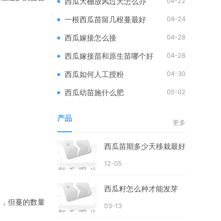
04-22
西瓜大棚放风过大怎么办
04-24
一根西瓜苗留几根蔓最好
04-28
西瓜嫁接怎么接
04-28
西瓜嫁接苗和原生苗哪个好
04-30
西瓜如何人工授粉
05-02
西瓜幼苗施什么肥
产品
更多
西瓜苗期多少天移栽最好
12-05
西瓜籽怎么种才能发芽
力，但蔓的数量
03-13